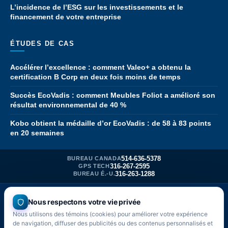
L’incidence de l’ESG sur les investissements et le
financement de votre entreprise
ÉTUDES DE CAS
Accélérer l’excellence : comment Valeo+ a obtenu la
certification B Corp en deux fois moins de temps
Succès EcoVadis : comment Meubles Foliot a amélioré son
résultat environnemental de 40 %
Kobo obtient la médaille d’or EcoVadis : de 58 à 83 points
en 20 semaines
514-636-5378
BUREAU CANADA
316-267-2595
GPS TECH
316-263-1288
BUREAU É.-U.
© Global Partner Solutions Inc.
Nous respectons votre vie privée
Carrières
Nous utilisons des témoins (cookies) pour améliorer votre expérience
Modalités d’utilisation et confidentialité
de navigation, diffuser des publicités ou des contenus personnalisés et