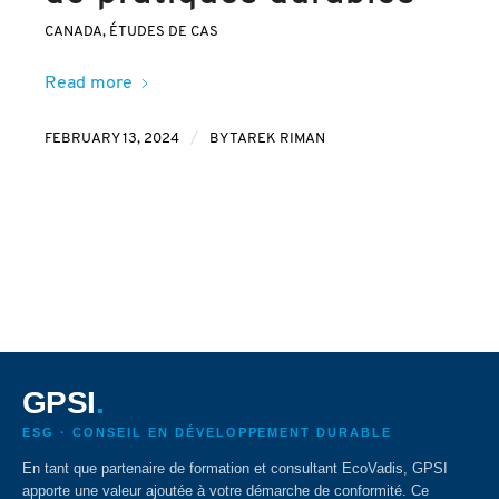
CANADA
,
ÉTUDES DE CAS
Read more
/
FEBRUARY 13, 2024
BY
TAREK RIMAN
GPSI
.
ESG · CONSEIL EN DÉVELOPPEMENT DURABLE
En tant que partenaire de formation et consultant EcoVadis, GPSI
apporte une valeur ajoutée à votre démarche de conformité. Ce